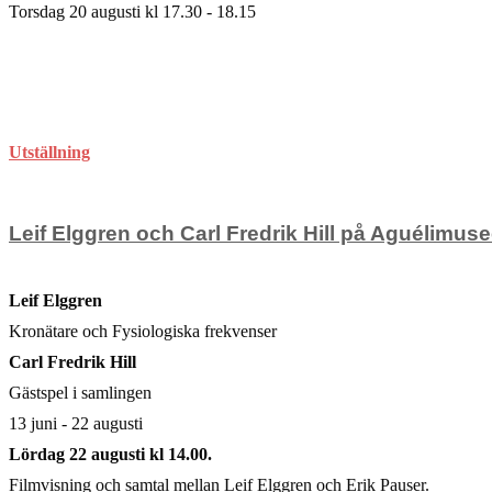
Torsdag 20 augusti kl 17.30 - 18.15
för
Kommentarer inaktiverade
Boksläpp
augusti 6, 2026
på
Nationalmuseum
Utställning
Leif Elggren och Carl Fredrik Hill på Aguélimuse
Leif Elggren
Kronätare och Fysiologiska frekvenser
Carl Fredrik Hill
Gästspel i samlingen
13 juni - 22 augusti
Lördag 22 augusti kl 14.00.
Filmvisning och samtal mellan Leif Elggren och Erik Pauser.