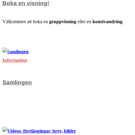
Boka en visning!
Välkommen att boka en
gruppvisning
eller en
konstvandring
.
för
Kommentarer inaktiverade
Boka
april 3, 2022
en
visning!
Information
Samlingen
för
Kommentarer inaktiverade
Samlingen
mars 20, 2010