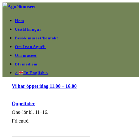
Hoppa
till
Hem
innehållet
Utställningar
Besök museet/kontakt
Om Ivan Aguéli
Om museet
Bli medlem
>
In English <
Vi har öppet idag 11.00 – 16.00
Öppettider
Ons–lör kl. 11–16.
Fri entré.