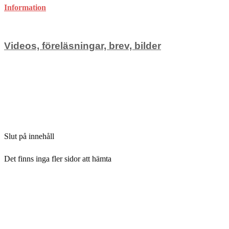
Information
Videos, föreläsningar, brev, bilder
för
Kommentarer inaktiverade
Videos,
januari 19, 2005
föreläsningar,
Slut på innehåll
brev,
bilder
Det finns inga fler sidor att hämta