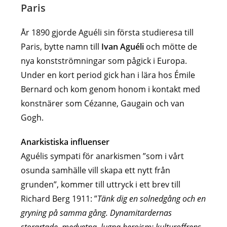
Paris
År 1890 gjorde Aguéli sin första studieresa till
Paris, bytte namn till
Ivan Aguéli
och mötte de
nya konstströmningar som pågick i Europa.
Under en kort period gick han i lära hos Émile
Bernard och kom genom honom i kontakt med
konstnärer som Cézanne, Gaugain och van
Gogh.
Anarkistiska influenser
Aguélis sympati för anarkismen ”som i vårt
osunda samhälle vill skapa ett nytt från
grunden”, kommer till uttryck i ett brev till
Richard Berg 1911: ”
Tänk dig en solnedgång och en
gryning på samma gång. Dynamitardernas
storartade, medvetna, lugna heroism; kulturoffrens