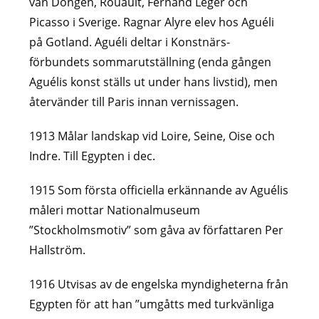
van Dongen, Rouault, Fernand Léger och
Picasso i Sverige. Ragnar Alyre elev hos Aguéli
på Gotland. Aguéli deltar i Konstnärs-
förbundets sommarutställning (enda gången
Aguélis konst ställs ut under hans livstid), men
återvänder till Paris innan vernissagen.
1913 Målar landskap vid Loire, Seine, Oise och
Indre. Till Egypten i dec.
1915 Som första officiella erkännande av Aguélis
måleri mottar Nationalmuseum
”Stockholmsmotiv” som gåva av författaren Per
Hallström.
1916 Utvisas av de engelska myndigheterna från
Egypten för att han ”umgåtts med turkvänliga