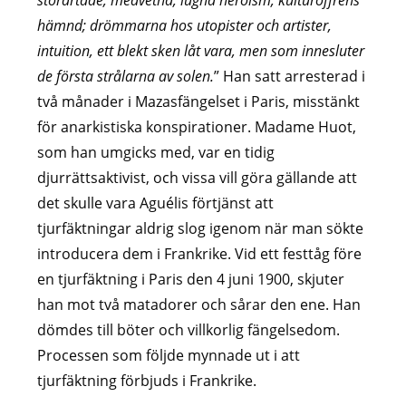
hämnd; drömmarna hos utopister och artister,
intuition, ett blekt sken låt vara, men som innesluter
de första strålarna av solen.
” Han satt arresterad i
två månader i Mazasfängelset i Paris, misstänkt
för anarkistiska konspirationer. Madame Huot,
som han umgicks med, var en tidig
djurrättsaktivist, och vissa vill göra gällande att
det skulle vara Aguélis förtjänst att
tjurfäktningar aldrig slog igenom när man sökte
introducera dem i Frankrike. Vid ett festtåg före
en tjurfäktning i Paris den 4 juni 1900, skjuter
han mot två matadorer och sårar den ene. Han
dömdes till böter och villkorlig fängelsedom.
Processen som följde mynnade ut i att
tjurfäktning förbjuds i Frankrike.