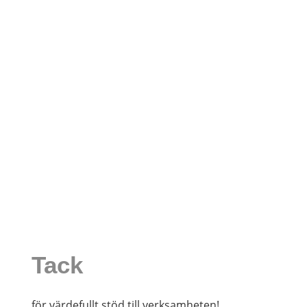
Tack
för värdefullt stöd till verksamheten!