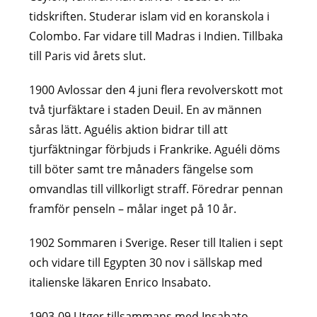
tidskriften. Studerar islam vid en koranskola i
Colombo. Far vidare till Madras i Indien. Tillbaka
till Paris vid årets slut.
1900 Avlossar den 4 juni flera revolverskott mot
två tjurfäktare i staden Deuil. En av männen
såras lätt. Aguélis aktion bidrar till att
tjurfäktningar förbjuds i Frankrike. Aguéli döms
till böter samt tre månaders fängelse som
omvandlas till villkorligt straff. Föredrar pennan
framför penseln – målar inget på 10 år.
1902 Sommaren i Sverige. Reser till Italien i sept
och vidare till Egypten 30 nov i sällskap med
italienske läkaren Enrico Insabato.
1903-09 Utger tillsammans med Insabato