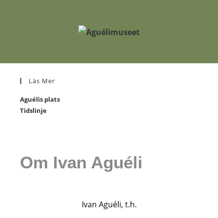
Hoppa
till
innehållet
Läs Mer
Aguélis plats
Tidslinje
Om Ivan Aguéli
Ivan Aguéli, t.h.