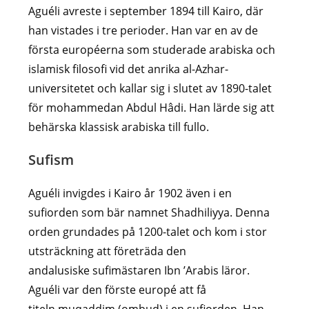
Aguéli avreste i september 1894 till Kairo, där
han vistades i tre perioder. Han var en av de
första européerna som studerade arabiska och
islamisk filosofi vid det anrika al-Azhar-
universitetet och kallar sig i slutet av 1890-talet
för mohammedan Abdul Hâdi. Han lärde sig att
behärska klassisk arabiska till fullo.
Sufism
Aguéli invigdes i Kairo år 1902 även i en
sufiorden som bär namnet
Shadhiliyya. Denna
orden grundades på 1200-talet och kom i stor
utsträckning att företräda den
andalusiske sufimästaren Ibn ’Arabis läror.
Aguéli var den förste europé att få
titeln muqaddim (ombud) i en sufiorden. Han