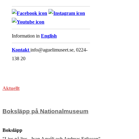
Information in
English
Kontakt
info@aguelimuseet.se, 0224-
138 20
Aktuellt
Boksläpp på Nationalmuseum
Boksläpp
"Ljus på ljus - Ivan Aguéli och Andreas Eriksson"