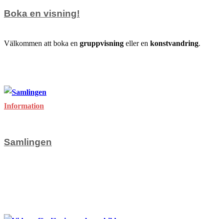
Boka en visning!
Välkommen att boka en
gruppvisning
eller en
konstvandring
.
för
Kommentarer inaktiverade
Boka
april 3, 2022
en
visning!
Information
Samlingen
för
Kommentarer inaktiverade
Samlingen
mars 20, 2010