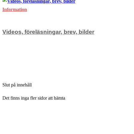
Information
Videos, föreläsningar, brev, bilder
för
Kommentarer inaktiverade
Videos,
januari 19, 2005
föreläsningar,
Slut på innehåll
brev,
bilder
Det finns inga fler sidor att hämta