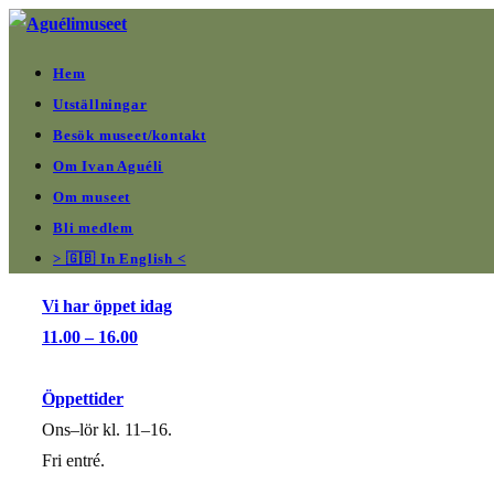
Hoppa
till
Hem
innehållet
Utställningar
Besök museet/kontakt
Om Ivan Aguéli
Om museet
Bli medlem
> 🇬🇧 In English <
Vi har öppet idag
11.00 – 16.00
Öppettider
Ons–lör kl. 11–16.
Fri entré.