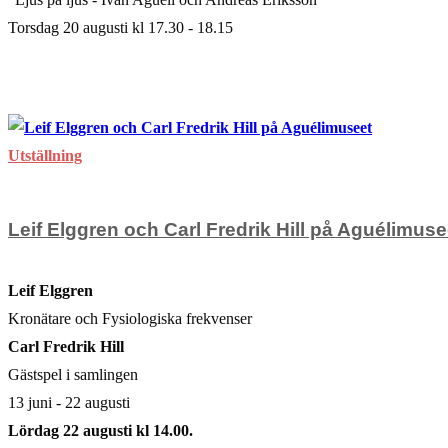
Torsdag 20 augusti kl 17.30 - 18.15
för
Kommentarer inaktiverade
Boksläpp
augusti 6, 2026
på
Nationalmuseum
Utställning
Leif Elggren och Carl Fredrik Hill på Aguélimuse
Leif Elggren
Kronätare och Fysiologiska frekvenser
Carl Fredrik Hill
Gästspel i samlingen
13 juni - 22 augusti
Lördag 22 augusti kl 14.00.