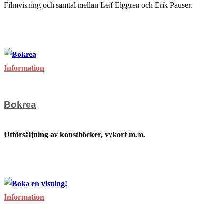
Filmvisning och samtal mellan Leif Elggren och Erik Pauser.
för
Kommentarer inaktiverade
Leif
februari 1, 2026
Elggren
och
Information
Carl
Fredrik
Bokrea
Hill
på
Utförsäljning av konstböcker, vykort m.m.
Aguélimuseet
för
Kommentarer inaktiverade
Bokrea
juli 3, 2025
Information