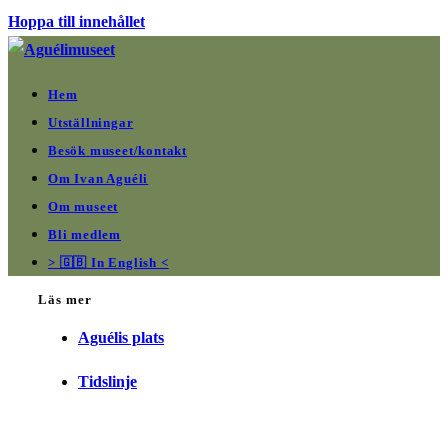
Hoppa till innehållet
Hem
Utställningar
Besök museet/kontakt
Om Ivan Aguéli
Om museet
Bli medlem
> 🇬🇧 In English <
Läs mer
Aguélis plats
Tidslinje