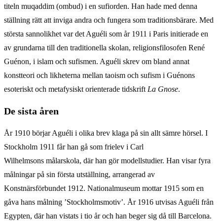
titeln muqaddim (ombud) i en sufiorden. Han hade med denna
ställning rätt att inviga andra och fungera som traditionsbärare. Med
största sannolikhet var det Aguéli som år 1911 i Paris initierade en
av grundarna till den traditionella skolan, religionsfilosofen René
Guénon, i islam och sufismen. Aguéli skrev om bland annat
konstteori och likheterna mellan taoism och sufism i Guénons
esoteriskt och metafysiskt orienterade tidskrift
La Gnose
.
De sista åren
År 1910 börjar Aguéli i olika brev klaga på sin allt sämre hörsel. I
Stockholm 1911 får han gå som frielev i Carl
Wilhelmsons målarskola, där han gör modellstudier. Han visar fyra
målningar på sin första utställning, arrangerad av
Konstnärsförbundet 1912. Nationalmuseum mottar 1915 som en
gåva hans målning ’Stockholmsmotiv’. År 1916 utvisas Aguéli från
Egypten, där han vistats i tio år och han beger sig då till Barcelona.