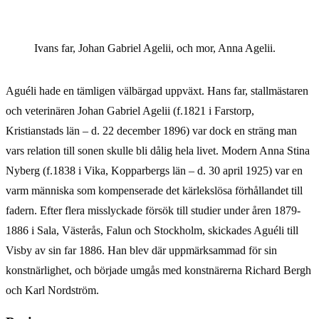
Ivans far, Johan Gabriel Agelii, och mor, Anna Agelii.
Aguéli hade en tämligen välbärgad uppväxt. Hans far, stallmästaren
och veterinären Johan Gabriel Agelii (f.1821 i Farstorp,
Kristianstads län – d. 22 december 1896) var dock en sträng man
vars relation till sonen skulle bli dålig hela livet. Modern Anna Stina
Nyberg (f.1838 i Vika, Kopparbergs län – d. 30 april 1925) var en
varm människa som kompenserade det kärlekslösa förhållandet till
fadern. Efter flera misslyckade försök till studier under åren 1879-
1886 i Sala, Västerås, Falun och Stockholm, skickades Aguéli till
Visby av sin far 1886. Han blev där uppmärksammad för sin
konstnärlighet, och började umgås med konstnärerna Richard Bergh
och Karl Nordström.