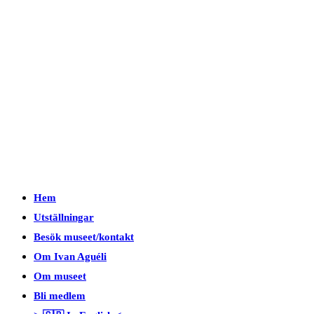
Hem
Utställningar
Besök museet/kontakt
Om Ivan Aguéli
Om museet
Bli medlem