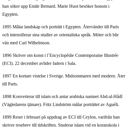
han söker upp Emile Bernard. Marie Huot besöker honom i
Egypten.
1895 Målar landskap och porträtt i Egypten. Återvänder till Paris
och intensifierar sina studier av orientaliska språk. Möter och blir
vän med Carl Wilhelmson.
1896 Skriver om konst i l´Encyclopédie Contemporaine Illustrée
(ECI). 22 december avlider fadern i Sala.
1897 En kortare vistelse i Sverige. Midsommaren med modern. Åter
till Paris.
1898 Konverterar till islam och antar arabiska namnet Abd-al-Hâdî
(Vägledarens tjänare). Fritz Lindström målar porträttet av Aguéli.
1899 Reser i februari på uppdrag av ECI till Ceylon, varifrån han
skriver resebrev till tidskriften. Studerar islam vid en koranskola i