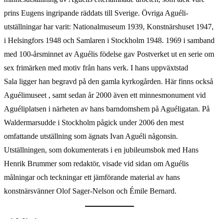
prins Eugens ingripande räddats till Sverige. Övriga Aguéli-
utställningar har varit: Nationalmuseum 1939, Konstnärshuset 1947,
i Helsingfors 1948 och Samlaren i Stockholm 1948. 1969 i samband
med 100-årsminnet av Aguélis födelse gav Postverket ut en serie om
sex frimärken med motiv från hans verk. I hans uppväxtstad
Sala ligger han begravd på den gamla kyrkogården. Här finns också
Aguélimuseet , samt sedan år 2000 även ett minnesmonument vid
Aguéliplatsen i närheten av hans barndomshem på Aguéligatan. På
Waldermarsudde i Stockholm pågick under 2006 den mest
omfattande utställning som ägnats Ivan Aguéli någonsin.
Utställningen, som dokumenterats i en jubileumsbok med Hans
Henrik Brummer som redaktör, visade vid sidan om Aguélis
målningar och teckningar ett jämförande material av hans
konstnärsvänner Olof Sager-Nelson och Émile Bernard.