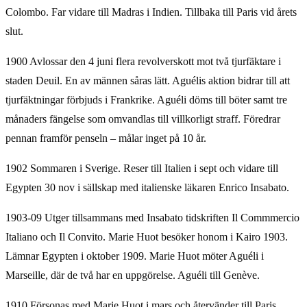
Colombo. Far vidare till Madras i Indien. Tillbaka till Paris vid årets
slut.
1900 Avlossar den 4 juni flera revolverskott mot två tjurfäktare i
staden Deuil. En av männen såras lätt. Aguélis aktion bidrar till att
tjurfäktningar förbjuds i Frankrike. Aguéli döms till böter samt tre
månaders fängelse som omvandlas till villkorligt straff. Föredrar
pennan framför penseln – målar inget på 10 år.
1902 Sommaren i Sverige. Reser till Italien i sept och vidare till
Egypten 30 nov i sällskap med italienske läkaren Enrico Insabato.
1903-09 Utger tillsammans med Insabato tidskriften Il Commmercio
Italiano och Il Convito. Marie Huot besöker honom i Kairo 1903.
Lämnar Egypten i oktober 1909. Marie Huot möter Aguéli i
Marseille, där de två har en uppgörelse. Aguéli till Genève.
1910 Försonas med Marie Huot i mars och återvänder till Paris.