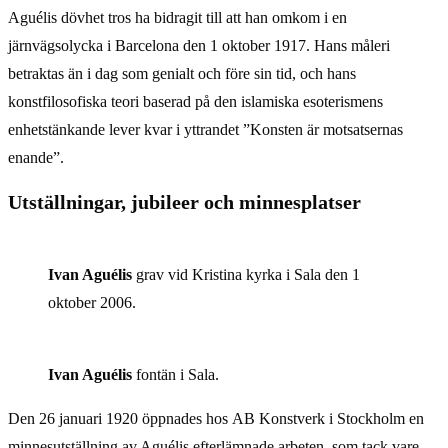
Aguélis dövhet tros ha bidragit till att han omkom i en
järnvägsolycka i Barcelona den 1 oktober 1917. Hans måleri
betraktas än i dag som genialt och före sin tid, och hans
konstfilosofiska teori baserad på den islamiska esoterismens
enhetstänkande lever kvar i yttrandet ”Konsten är motsatsernas
enande”.
Utställningar, jubileer och minnesplatser
Ivan Aguélis
grav vid Kristina kyrka i Sala den 1
oktober 2006.
Ivan Aguélis
fontän i Sala.
Den 26 januari 1920 öppnades hos AB Konstverk i Stockholm en
minnesutställning av Aguélis efterlämnade arbeten, som tack vare