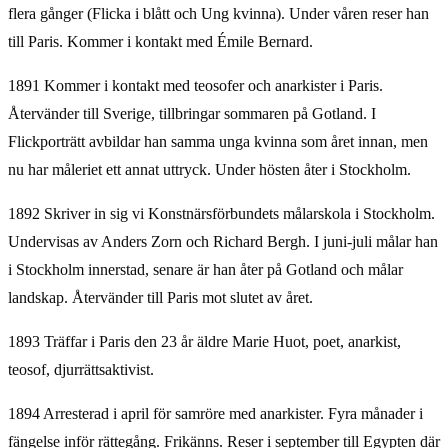
flera gånger (Flicka i blått och Ung kvinna). Under våren reser han
till Paris. Kommer i kontakt med Émile Bernard.
1891 Kommer i kontakt med teosofer och anarkister i Paris.
Återvänder till Sverige, tillbringar sommaren på Gotland. I
Flickporträtt avbildar han samma unga kvinna som året innan, men
nu har måleriet ett annat uttryck. Under hösten åter i Stockholm.
1892 Skriver in sig vi Konstnärsförbundets målarskola i Stockholm.
Undervisas av Anders Zorn och Richard Bergh. I juni-juli målar han
i Stockholm innerstad, senare är han åter på Gotland och målar
landskap. Återvänder till Paris mot slutet av året.
1893 Träffar i Paris den 23 år äldre Marie Huot, poet, anarkist,
teosof, djurrättsaktivist.
1894 Arresterad i april för samröre med anarkister. Fyra månader i
fängelse inför rättegång. Frikänns. Reser i september till Egypten där