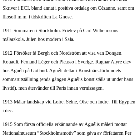
Skriver i ECI, bland annat i positiva ordalag om Cézanne, samt om
filosofi m.m. i tidskriften La Gnose.
1911 Sommaren i Stockholm. Frielev på Carl Wilhelmsons
målarskola. Julen hos modern i Sala.
1912 Försöker få Bergh och Nordström att visa van Dongen,
Rouault, Fernand Léger och Picasso i Sverige. Ragnar Alyre elev
hos Aguéli på Gotland. Aguéli deltar i Konstnärs-förbundets
sommarutställning (enda gången Aguélis konst ställs ut under hans
livstid), men återvänder till Paris innan vernissagen.
1913 Målar landskap vid Loire, Seine, Oise och Indre. Till Egypten
i dec.
1915 Som första officiella erkännande av Aguélis måleri mottar
Nationalmuseum ”Stockholmsmotiv” som gåva av författaren Per