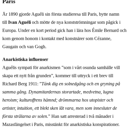
Paris
År 1890 gjorde Aguéli sin första studieresa till Paris, bytte namn
till
Ivan Aguéli
och mötte de nya konstströmningar som pågick i
Europa. Under en kort period gick han i lära hos Émile Bernard och
kom genom honom i kontakt med konstnärer som Cézanne,
Gaugain och van Gogh.
Anarkistiska influenser
Aguélis sympati för anarkismen ”som i vårt osunda samhälle vill
skapa ett nytt från grunden”, kommer till uttryck i ett brev till
Richard Berg 1911: ”
Tänk dig en solnedgång och en gryning på
samma gång. Dynamitardernas storartade, medvetna, lugna
heroism; kulturoffrens hämnd; drömmarna hos utopister och
artister, intuition, ett blekt sken låt vara, men som innesluter de
första strålarna av solen.
” Han satt arresterad i två månader i
Mazasfängelset i Paris, misstänkt för anarkistiska konspirationer.