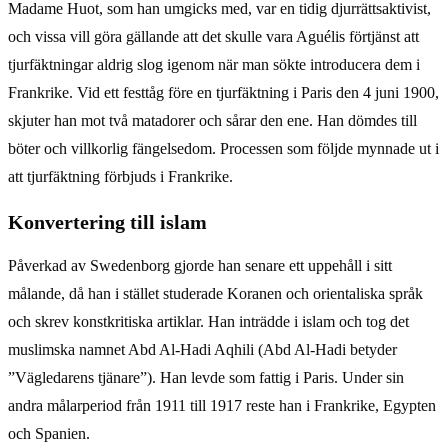
Madame Huot, som han umgicks med, var en tidig djurrättsaktivist,
och vissa vill göra gällande att det skulle vara Aguélis förtjänst att
tjurfäktningar aldrig slog igenom när man sökte introducera dem i
Frankrike. Vid ett festtåg före en tjurfäktning i Paris den 4 juni 1900,
skjuter han mot två matadorer och sårar den ene. Han dömdes till
böter och villkorlig fängelsedom. Processen som följde mynnade ut i
att tjurfäktning förbjuds i Frankrike.
Konvertering till islam
Påverkad av Swedenborg gjorde han senare ett uppehåll i sitt
målande, då han i stället studerade Koranen och orientaliska språk
och skrev konstkritiska artiklar. Han inträdde i islam och tog det
muslimska namnet Abd Al-Hadi Aqhili (Abd Al-Hadi betyder
”Vägledarens tjänare”). Han levde som fattig i Paris. Under sin
andra målarperiod från 1911 till 1917 reste han i Frankrike, Egypten
och Spanien.