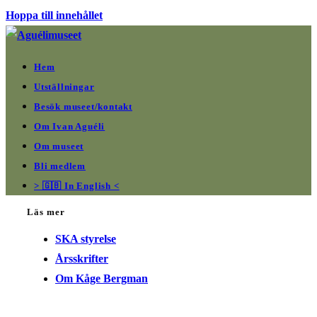
Hoppa till innehållet
Hem
Utställningar
Besök museet/kontakt
Om Ivan Aguéli
Om museet
Bli medlem
> 🇬🇧 In English <
Läs mer
SKA styrelse
Årsskrifter
Om Kåge Bergman