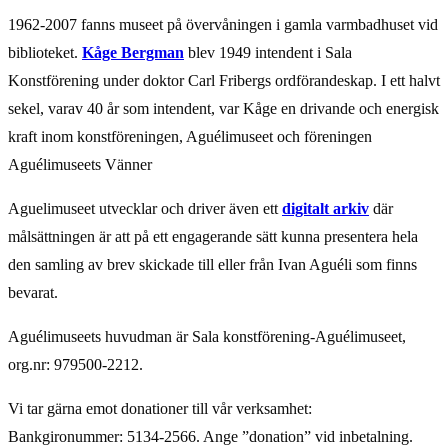
1962-2007 fanns museet på övervåningen i gamla varmbad­huset vid
biblio­teket.
Kåge Bergman
blev 1949 intendent i Sala
Konstförening under doktor Carl Fribergs ordförandeskap. I ett halvt
sekel, varav 40 år som intendent, var Kåge en drivande och energisk
kraft inom konstföreningen, Aguélimuseet och föreningen
Aguélimuseets Vänner
Aguelimuseet utvecklar och driver även ett
digitalt arkiv
där
målsättningen är att på ett engagerande sätt kunna presentera hela
den samling av brev skickade till eller från Ivan Aguéli som finns
bevarat.
Aguélimuseets huvudman är Sala konstförening-Aguélimuseet,
org.nr: 979500-2212.
Vi tar gärna emot donationer till vår verksamhet:
Bankgironummer:
5134-2566. Ange ”donation” vid inbetalning.