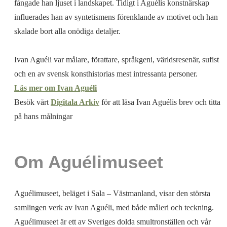
fångade han ljuset i landskapet. Tidigt i Aguélis konstnärskap
influerades han av syntetismens förenklande av motivet och han
skalade bort alla onödiga detaljer.
Ivan Aguéli var målare, förattare, språkgeni, världsresenär, sufist
och en av svensk konsthistorias mest intressanta personer.
Läs mer om Ivan Aguéli
Besök vårt
Digitala Arkiv
för att läsa Ivan Aguélis brev och titta
på hans målningar
Om Aguélimuseet
Aguélimuseet, beläget i Sala – Västmanland, visar den största
samlingen verk av Ivan Aguéli, med både måleri och teckning.
Aguélimuseet är ett av Sveriges dolda smultronställen och vår