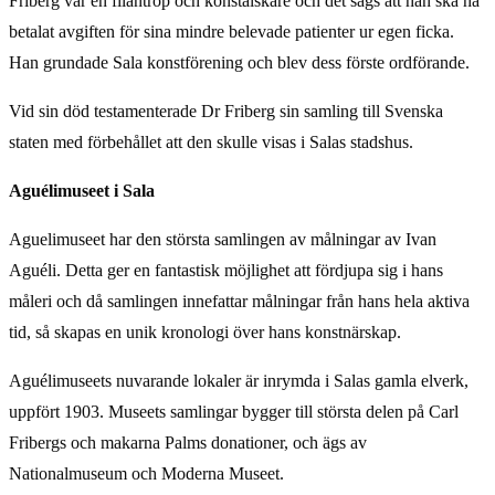
Friberg var en filantrop och konstälskare och det sägs att han ska ha
betalat avgiften för sina mindre belevade patienter ur egen ficka.
Han grundade Sala konstförening och blev dess förste ordförande.
Vid sin död testamenterade Dr Friberg sin samling till Svenska
staten med förbehållet att den skulle visas i Salas stadshus.
Aguélimuseet i Sala
Aguelimuseet har den största samlingen av målningar av Ivan
Aguéli. Detta ger en fantastisk möjlighet att fördjupa sig i hans
måleri och då samlingen innefattar målningar från hans hela aktiva
tid, så skapas en unik kronologi över hans konstnärskap.
Aguélimuseets nuvarande lokaler är inrymda i Salas gamla elverk,
uppfört 1903. Museets samlingar bygger till största delen på Carl
Fribergs och makarna Palms donationer, och ägs av
Nationalmuseum och Moderna Museet.