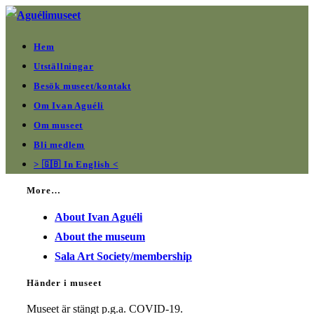
Hoppa
till
Hem
innehållet
Utställningar
Besök museet/kontakt
Om Ivan Aguéli
Om museet
Bli medlem
> 🇬🇧 In English <
More…
About Ivan Aguéli
About the museum
Sala Art Society/membership
Händer i museet
Museet är stängt p.g.a. COVID-19.