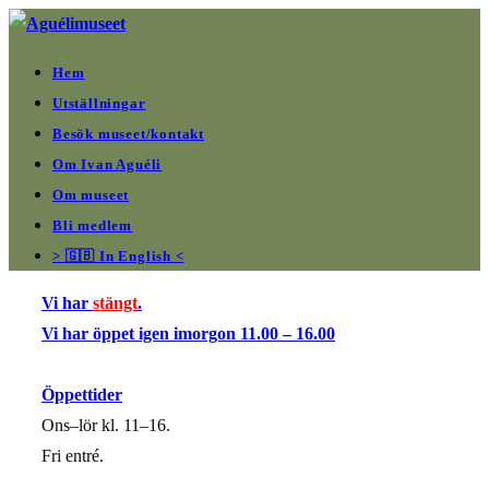
Hoppa
till
Hem
innehållet
Utställningar
Besök museet/kontakt
Om Ivan Aguéli
Om museet
Bli medlem
> 🇬🇧 In English <
Vi har
stängt
.
Vi har öppet igen imorgon 11.00 – 16.00
Öppettider
Ons–lör kl. 11–16.
Fri entré.